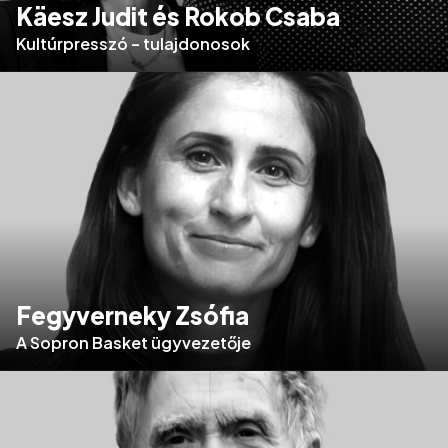
Käesz Judit és Rokob Csaba
Kultúrpresszó – tulajdonosok
Fegyverneky Zsófia
A Sopron Basket ügyvezetője