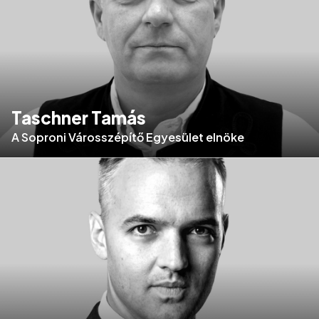
Taschner Tamás
A Soproni Városszépítő Egyesület elnöke