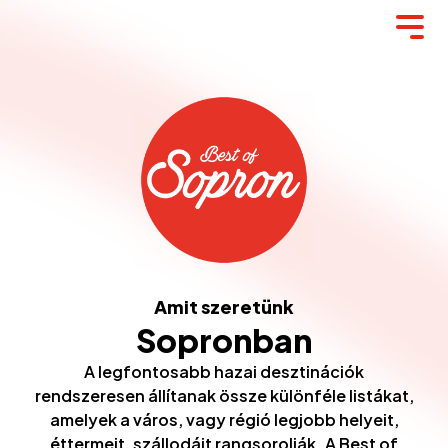
Amit szeretünk
Sopronban
A legfontosabb hazai desztinációk
rendszeresen állítanak össze különféle listákat,
amelyek a város, vagy régió legjobb helyeit,
éttermeit, szállodáit rangsorolják. A Best of