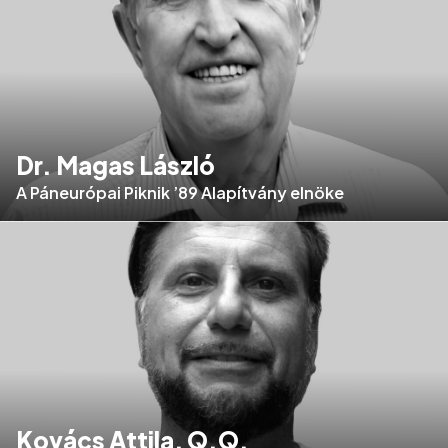
Dr. Magas László
A Páneurópai Piknik ’89 Alapítvány elnöke
Kovács Attila, Q.Q.